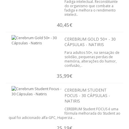
Fadiga intelectual. Reconstituinte
do organismo que combate a
SABONETES E GEL BANHO
fadiga e melhora o rendimento
intelect..
TINTAS
40,45€
NUTRIÇÃO DESPORTIVA
CEREBRUM GOLD 50+ - 30
CÁPSULAS - NATIRIS
AMINOÁCIDOS/ BCAA
Para adultos 50+, na sensação de
solidão, pequenas perdas de
ENERGÉTICOS
memória, alterações do humor,
confusão,..
CREATINA
35,99€
PROTEINA
CEREBRUM STUDENT
FOCUS - 30 CÁPSULAS -
VITAMINAS E MINERAIS
NATIRIS
CEREBRUM Student FOCUS é uma
PROMOÇÕES
fórmula melhorada do Student ao
qual foi adicionado alfa-GPC, Huperzia ..
QUEM SOMOS
25,19€