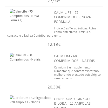
27,90€
SISTEMA DIGESTIVO
CALM-LIFE - 75
SISTEMA IMUNITÁRIO
COMPRIMIDOS ( NOVA
FORMULA)
SISTEMA NERVOSO
Indicações Terapêuticas: Actua
como anti-stress Diminui o
cansaço e a fadiga Contribui para um ..
SISTEMA OSTEOARTICULAR
12,19€
SISTEMA PULMONAR
CALMIUM - 60
SISTEMA RENAL E URINÁRIO
COMPRIMIDOS - NATIRIS
Calmium é um suplemento
VITAMINAS
alimentar que contém triptofano
melhorando o estado psicológico
sem causar u..
EMAGRECIMENTO
20,30€
CELULITE
CEREBRUM + GINKGO
DEPUR
BILOBA - 20 AMPOLAS -
NATIRIS