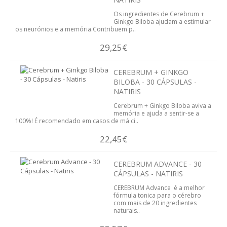
DETOX
Os ingredientes de Cerebrum +
Ginkgo Biloba ajudam a estimular
os neurónios e a memória.Contribuem p..
CORTA-APETITE
29,25€
DRENANTE
CEREBRUM + GINKGO
PRISÃO DE VENTRE
BILOBA - 30 CÁPSULAS -
NATIRIS
SUBSTITUTO DE REFEIÇÕES
Cerebrum + Ginkgo Biloba aviva a
memória e ajuda a sentir-se a
100%! É recomendado em casos de má ci..
TERMOGÉNICO
22,45€
PLANOS DE EMAGRECIMENTO
CEREBRUM ADVANCE - 30
EMAGRIL
CÁPSULAS - NATIRIS
CEREBRUM Advance é a melhor
PLANTAS MEDICINAIS
fórmula tonica para o cérebro
com mais de 20 ingredientes
naturais..
CHÁS