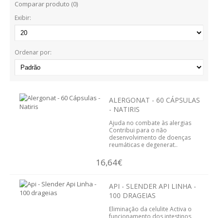
Comparar produto (0)
BARRAS
Exibir:
BOLACHAS E BISCOITOS
MASSAS
Ordenar por:
SNACKS
TOSTAS
ALERGONAT - 60 CÁPSULAS
- NATIRIS
CEREAIS
Ajuda no combate às alergias
Contribui para o não
BEBIDAS
desenvolvimento de doenças
reumáticas e degenerat..
CHOCOLATES
16,64€
OUTROS ALIMENTOS
API - SLENDER API LINHA -
100 DRAGEIAS
AROMOTERAPIA
Eliminação da celulite Activa o
funcionamento dos intestinos