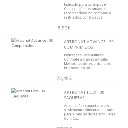
Indicado para as Gripes e
DIABETES
Constipações: Aromavit é
recomendado no combate a
resfriados, constipaçõe..
FIGADO E VISÍCULA
8,90€
GRIPES E CONSTIPAÇÕES
ARTRONAT ADVANCE - 30
INFANTIL
COMPRIMIDOS
Indicações Terapêuticas:
CIRCULAÇÃO
Combate a rigidez articular
Melhora as dores articulares
Promove um bo..
MEMÓRIA E CONCENTRAÇÃO
22,45€
MENOPAUSA
ARTRONAT FLEX - 30
PRISÃO DE VENTRE
SAQUETAS
Artronat flex saquetas é um
PROSTATA
suplemento alimentar utilizado
para aliviar as dores articulares.
Com Co..
SISTEMA CARDIOVASCULAR