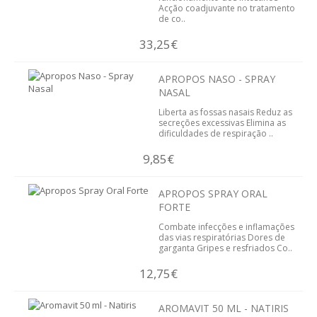
Acção coadjuvante no tratamento
ESSÊNCIAS
de co..
ÓLEOS
33,25€
SAÚDE
APROPOS NASO - SPRAY
NASAL
ALERGIAS
Liberta as fossas nasais Reduz as
secreções excessivas Elimina as
dificuldades de respiração ..
PROBIOTICOS
9,85€
ANTI-ENVELHECIMENTO
APROPOS SPRAY ORAL
CANSAÇO FISICO
FORTE
Combate infecções e inflamações
CABELOS PELE UNHAS
das vias respiratórias Dores de
garganta Gripes e resfriados Co..
COLESTEROL E TRIGLICÉRIDOS
12,75€
COSMÉTICA
AROMAVIT 50 ML - NATIRIS