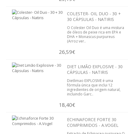
ORTOPEDIA
COLESTER- OIL DUO - 30 +
30 CÁPSULAS - NATIRIS
NUTRIÇÃO
O Colester Oil Duo é uma mistura
de óleos de peixe rica em EPA e
REVENDA
DHA + Monascus purpureus
(Arroz ver..
VER CARRINHO
26,59€
CONTACTOS
DIET LIMÃO EXPLOSIVE - 30
CÁPSULAS - NATIRIS
Dietlimao EXPLOSIVE é uma
fórmula única que inclui 12
ingredientes de origem natural,
incluindo Garc..
18,40€
ECHINAFORCE FORTE 30
COMPRIMIDOS - A.VOGEL
Extracto de Echinacea purpurea O