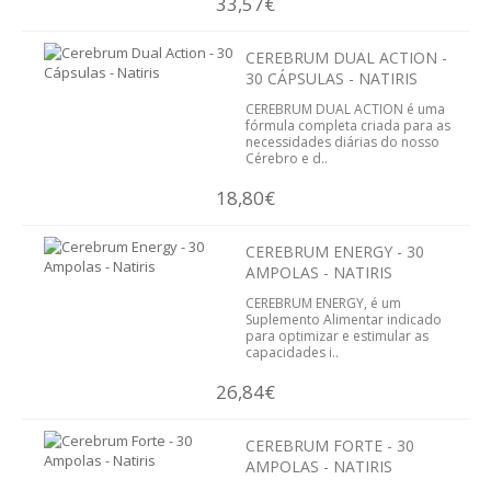
33,57€
INFUSÕES
CEREBRUM DUAL ACTION -
HIGIENE PESSOAL E COSMÉTICA
30 CÁPSULAS - NATIRIS
CEREBRUM DUAL ACTION é uma
CABELOS
fórmula completa criada para as
necessidades diárias do nosso
Cérebro e d..
CORPO
18,80€
CORPO
CEREBRUM ENERGY - 30
HIGIENE FEMININA
AMPOLAS - NATIRIS
CEREBRUM ENERGY, é um
Suplemento Alimentar indicado
HIGIENE ORAL
para optimizar e estimular as
capacidades i..
MÃOS E PÉS
26,84€
OLHOS
CEREBRUM FORTE - 30
AMPOLAS - NATIRIS
ROSTO