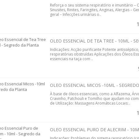
Reforça o seu sistema respiratório e imunitário –
Sinusites, Rinites, Faringites, Anginas, Alergias –
geral – Infecções urinárias o..
OLEO ESSENCIAL DE TEA TREE - 10ML - 
Indicações: Acção purificante Potente antisséptico, 
respiratórias obstruídas Aplicações dos Óleos Ess
essenciais na taça com ..
OLEO ESSENCIAL MICOS -10ML - SEGRED
À base de óleos essenciais, como a Alfazema, Árvor
Cravinho, Patchouli e Tomilho que ajudam no com
de Utilização: Massagens Aromáticas Locais:..
OLEO ESSENCIAL PURO DE ALECRIM - 10
Indicações: Problemas do sistema respiratório (co