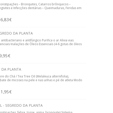
 Constipações – Bronquites, Catarros brônquicos –
 Gengivites e Infecções dentárias – Queimaduras, Feridas em
16,83€
SEGREDO DA PLANTA
antibacteriano e antifúngico Purifica o ar Alivia vias
enciais Inalações de Óleos Essenciais (4-6 gotas de óleos
9,95€
O DA PLANTA
e do Chá / Tea Tree Oil (Melaleuca alternifolia),
bate de micoses na pele e nas unhas e pé de atleta Modo
11,95€
ML - SEGREDO DA PLANTA
nstipações, febre, tosse, asma, bronquite) Sistema