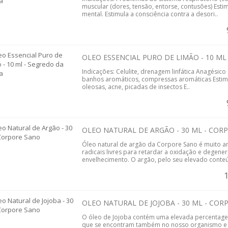
muscular (dores, tensão, entorse, contusões) Est
mental. Estimula a consciência contra a desori..
OLEO ESSENCIAL PURO DE LIMÃO - 10 ML
Indicações: Celulite, drenagem linfática Anagésic
banhos aromáticos, compressas aromáticas Estimul
oleosas, acne, picadas de insectos E..
OLEO NATURAL DE ARGÃO - 30 ML - COR
Óleo natural de argão da Corpore Sano é muito an
radicais livres para retardar a oxidação e degene
envelhecimento. O argão, pelo seu elevado conteú
OLEO NATURAL DE JOJOBA - 30 ML - CO
O óleo de Jojoba contém uma elevada percentagem
que se encontram também no nosso organismo e i