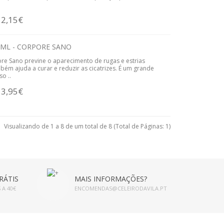
12,15€
 ML - CORPORE SANO
e Sano previne o aparecimento de rugas e estrias
bém ajuda a curar e reduzir as cicatrizes. É um grande
o ..
13,95€
Visualizando de 1 a 8 de um total de 8 (Total de Páginas: 1)
RÁTIS
MAIS INFORMAÇÕES?
 A 40€
ENCOMENDAS@CELEIRODAVILA.PT