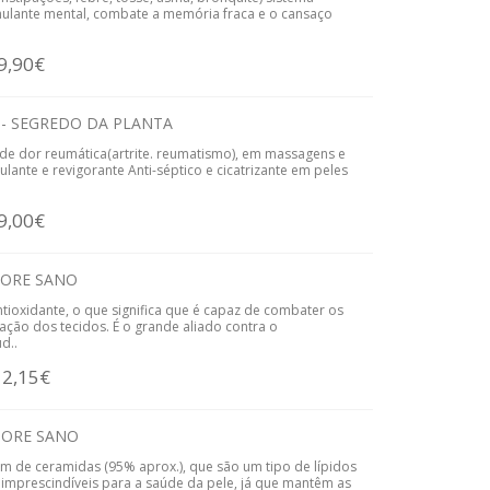
imulante mental, combate a memória fraca e o cansaço
9,90€
 - SEGREDO DA PLANTA
o de dor reumática(artrite. reumatismo), em massagens e
ante e revigorante Anti-séptico e cicatrizante em peles
9,00€
PORE SANO
tioxidante, o que significa que é capaz de combater os
ração dos tecidos. É o grande aliado contra o
d..
12,15€
RPORE SANO
 de ceramidas (95% aprox.), que são um tipo de lípidos
mprescindíveis para a saúde da pele, já que mantêm as