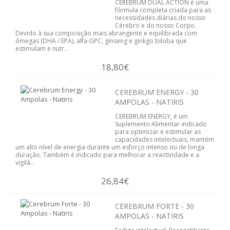
CEREBRUM DUAL ACTION é uma
SISTEMA DIGESTIVO
fórmula completa criada para as
necessidades diárias do nosso
Cérebro e do nosso Corpo.
SISTEMA IMUNITÁRIO
Devido à sua composição mais abrangente e equilibrada com
ómegas (DHA / EPA), alfa-GPC, ginseng e ginkgo biloba que
estimulam e nutr..
SISTEMA NERVOSO
18,80€
SISTEMA OSTEOARTICULAR
CEREBRUM ENERGY - 30
AMPOLAS - NATIRIS
SISTEMA PULMONAR
CEREBRUM ENERGY, é um
Suplemento Alimentar indicado
SISTEMA RENAL E URINÁRIO
para optimizar e estimular as
capacidades intelectuais, mantém
um alto nível de energia durante um esforço intenso ou de longa
VITAMINAS
duração. Também é indicado para melhorar a reactividade e a
vigilâ..
EMAGRECIMENTO
26,84€
CELULITE
CEREBRUM FORTE - 30
AMPOLAS - NATIRIS
DEPUR