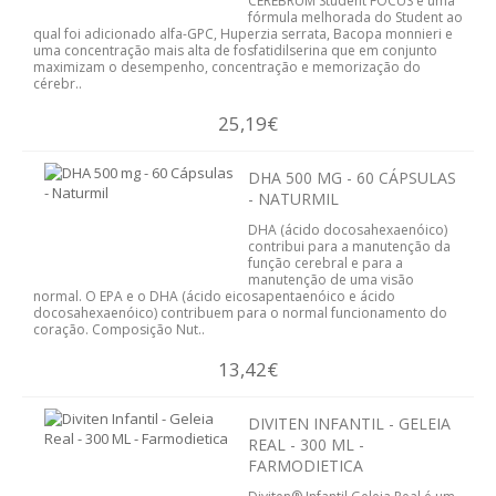
CEREBRUM Student FOCUS é uma
fórmula melhorada do Student ao
INFUSÕES
qual foi adicionado alfa-GPC, Huperzia serrata, Bacopa monnieri e
uma concentração mais alta de fosfatidilserina que em conjunto
maximizam o desempenho, concentração e memorização do
HIGIENE PESSOAL E COSMÉTICA
cérebr..
25,19€
CABELOS
CORPO
DHA 500 MG - 60 CÁPSULAS
- NATURMIL
CORPO
DHA (ácido docosahexaenóico)
contribui para a manutenção da
função cerebral e para a
HIGIENE FEMININA
manutenção de uma visão
normal. O EPA e o DHA (ácido eicosapentaenóico e ácido
docosahexaenóico) contribuem para o normal funcionamento do
HIGIENE ORAL
coração. Composição Nut..
13,42€
MÃOS E PÉS
DIVITEN INFANTIL - GELEIA
OLHOS
REAL - 300 ML -
FARMODIETICA
ROSTO