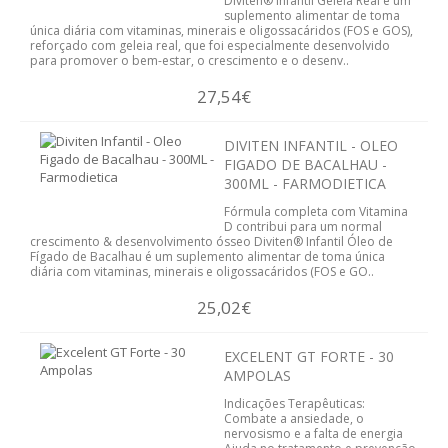
Diviten® Infantil Geleia Real é um
suplemento alimentar de toma
SABONETES E GEL BANHO
única diária com vitaminas, minerais e oligossacáridos (FOS e GOS),
reforçado com geleia real, que foi especialmente desenvolvido
para promover o bem-estar, o crescimento e o desenv..
TINTAS
27,54€
NUTRIÇÃO DESPORTIVA
DIVITEN INFANTIL - OLEO
AMINOÁCIDOS/ BCAA
FIGADO DE BACALHAU -
300ML - FARMODIETICA
ENERGÉTICOS
Fórmula completa com Vitamina
D contribui para um normal
crescimento & desenvolvimento ósseo Diviten® Infantil Óleo de
CREATINA
Fígado de Bacalhau é um suplemento alimentar de toma única
diária com vitaminas, minerais e oligossacáridos (FOS e GO..
PROTEINA
25,02€
VITAMINAS E MINERAIS
EXCELENT GT FORTE - 30
AMPOLAS
PROMOÇÕES
Indicações Terapêuticas:
Combate a ansiedade, o
QUEM SOMOS
nervosismo e a falta de energia