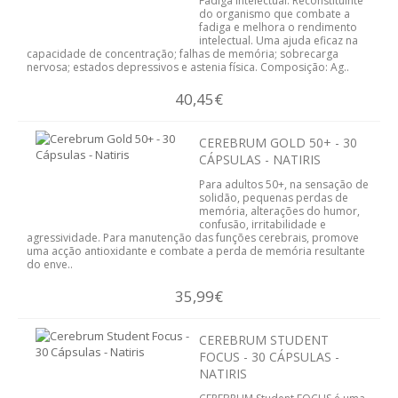
Fadiga intelectual. Reconstituinte
do organismo que combate a
DETOX
fadiga e melhora o rendimento
intelectual. Uma ajuda eficaz na
capacidade de concentração; falhas de memória; sobrecarga
CORTA-APETITE
nervosa; estados depressivos e astenia física. Composição: Ag..
40,45€
DRENANTE
PRISÃO DE VENTRE
CEREBRUM GOLD 50+ - 30
CÁPSULAS - NATIRIS
SUBSTITUTO DE REFEIÇÕES
Para adultos 50+, na sensação de
solidão, pequenas perdas de
memória, alterações do humor,
TERMOGÉNICO
confusão, irritabilidade e
agressividade. Para manutenção das funções cerebrais, promove
uma acção antioxidante e combate a perda de memória resultante
PLANOS DE EMAGRECIMENTO
do enve..
35,99€
EMAGRIL
PLANTAS MEDICINAIS
CEREBRUM STUDENT
FOCUS - 30 CÁPSULAS -
NATIRIS
CHÁS