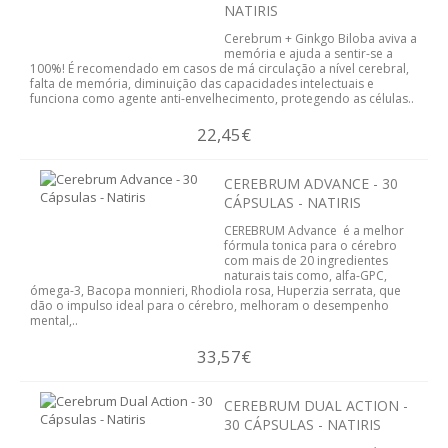
NATIRIS
DIABETES
Cerebrum + Ginkgo Biloba aviva a
memória e ajuda a sentir-se a
FIGADO E VISÍCULA
100%! É recomendado em casos de má circulação a nível cerebral,
falta de memória, diminuição das capacidades intelectuais e
funciona como agente anti-envelhecimento, protegendo as células..
GRIPES E CONSTIPAÇÕES
22,45€
INFANTIL
CEREBRUM ADVANCE - 30
CIRCULAÇÃO
CÁPSULAS - NATIRIS
CEREBRUM Advance é a melhor
MEMÓRIA E CONCENTRAÇÃO
fórmula tonica para o cérebro
com mais de 20 ingredientes
naturais tais como, alfa-GPC,
MENOPAUSA
ómega-3, Bacopa monnieri, Rhodiola rosa, Huperzia serrata, que
dão o impulso ideal para o cérebro, melhoram o desempenho
mental,..
PRISÃO DE VENTRE
33,57€
PROSTATA
CEREBRUM DUAL ACTION -
SISTEMA CARDIOVASCULAR
30 CÁPSULAS - NATIRIS