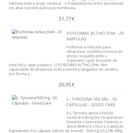
Estimula toda a acção cerebral. A fosfatidilserina (PS) é encontrada
em altas concentrações nas membrana..
31,77€
FOSFOMAX ACTIVO DHA - 20
AMPOLAS
Fosfomax é indicado para
ultrapassar os efeitos nocivos do
stress, reequilibrando o
organismo, quer do ponto de
vista físico, quer psíquico. O FOSFOMAX ACTIVO DHA. têm
capacidade de atravessar toda a barreira sanguíneo do cérebro,
por forma a ..
26,95€
L- TYROSINA 500 MG - 50
CÁPSULAS - GOOD CARE
A L-Tyrosina apoia a função
cerebral Indicações Terapêuticas:
Fomenta o bem-estar Controla o
stress Melhora o foco e a atenção
Ingredientes Por cápsula: Extrato de Arando - 504 mg (312,5% VRN);