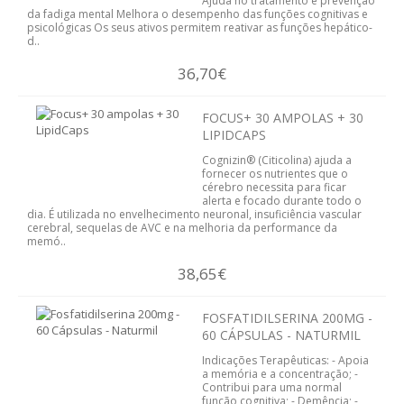
Ajuda no tratamento e prevenção
da fadiga mental Melhora o desempenho das funções cognitivas e
ORTOPEDIA
psicológicas Os seus ativos permitem reativar as funções hepático-
d..
NUTRIÇÃO
36,70€
REVENDA
FOCUS+ 30 AMPOLAS + 30
LIPIDCAPS
VER CARRINHO
Cognizin® (Citicolina) ajuda a
fornecer os nutrientes que o
CONTACTOS
cérebro necessita para ficar
alerta e focado durante todo o
dia. É utilizada no envelhecimento neuronal, insuficiência vascular
cerebral, sequelas de AVC e na melhoria da performance da
memó..
38,65€
FOSFATIDILSERINA 200MG -
60 CÁPSULAS - NATURMIL
Indicações Terapêuticas: - Apoia
a memória e a concentração; -
Contribui para uma normal
função cognitiva; - Demência; -