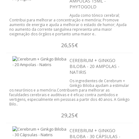
AMPOLAS 15ML -
ESSÊNCIAS
PHYTOGOLD
Ajuda como tónico cerebral;
ÓLEOS
Contribui para melhorar a concentração e memória; Promove
aumento de energia e ajuda a melhorar o estado de humor; Ajuda
no aumento da corrente sanguínea representa uma maior
SAÚDE
oxigenação dos órgãos e portanto uma maior e..
26,55€
ALERGIAS
CEREBRUM + GINKGO
PROBIOTICOS
BILOBA - 20 AMPOLAS -
NATIRIS
ANTI-ENVELHECIMENTO
Os ingredientes de Cerebrum +
Ginkgo Biloba ajudam a estimular
CANSAÇO FISICO
os neurónios e a memória.Contribuem para melhorar as
faculdades cerebrais e auditivas e é eficaz contra zumbidos e
vertigens, especialmente em pessoas a partir dos 40 anos. A Ginkgo
CABELOS PELE UNHAS
Bilo..
29,25€
COLESTEROL E TRIGLICÉRIDOS
COSMÉTICA
CEREBRUM + GINKGO
BILOBA - 30 CÁPSULAS -