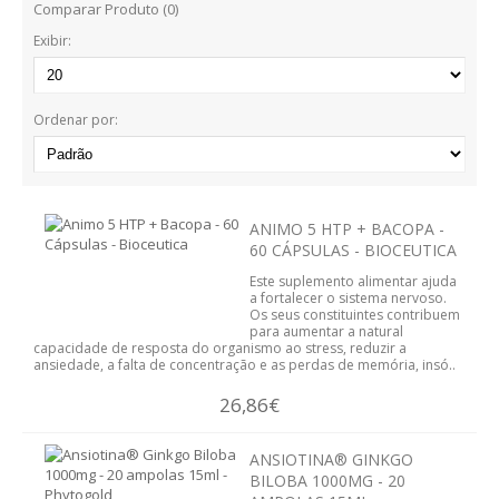
Comparar Produto (0)
BARRAS
Exibir:
BOLACHAS E BISCOITOS
MASSAS
Ordenar por:
SNACKS
TOSTAS
ANIMO 5 HTP + BACOPA -
60 CÁPSULAS - BIOCEUTICA
CEREAIS
Este suplemento alimentar ajuda
a fortalecer o sistema nervoso.
BEBIDAS
Os seus constituintes contribuem
para aumentar a natural
capacidade de resposta do organismo ao stress, reduzir a
ansiedade, a falta de concentração e as perdas de memória, insó..
CHOCOLATES
26,86€
OUTROS ALIMENTOS
ANSIOTINA® GINKGO
AROMOTERAPIA
BILOBA 1000MG - 20