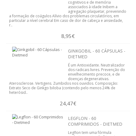
cognitivos e de memória
SISTEMA DIGESTIVO
associados à idade Inibem a
agregação plaquetar, prevenindo
a formação de coágulos Alívio dos problemas circulatórios, em
SISTEMA IMUNITÁRIO
particular a nível cerebral Em caso de dor de cabeça e ansiedade,
r..
SISTEMA NERVOSO
8,95€
SISTEMA OSTEOARTICULAR
GINKGOBIL - 60 CÁPSULAS -
DIETMED
SISTEMA PULMONAR
É um Antioxidante. Neutralizador
dos radicais livres. Prevenção do
SISTEMA RENAL E URINÁRIO
envelhecimento precoce, e de
doenças degenerativas.
Aterosclerose. Vertigens. Zumbidos nos ouvidos. Composição:
VITAMINAS
Extrato Seco de Ginkgo biloba (contendo pelo menos 24% de
heterósid..
EMAGRECIMENTO
24,47€
CELULITE
LEGFLON - 60
COMPRIMIDOS - DIETMED
DEPUR
Legflon tem uma fórmula