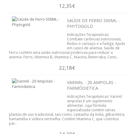
12,35€
ORTOPEDIA
SAÚDE DE FERRO 500ML -
NUTRIÇÃO
PHYTOGOLD
Indicações Terapeuticas:
REVENDA
Combate carências nutricionais;
Reduz o cansaço e a fadiga; Ajuda
em casos de anemia. Saúde de
VER CARRINHO
Ferro contém uma união nutricional poderosa para reduzir a
anemia: Ferro, Vitamina B, Vitamina C, Niacina, Beterraba, Ceno..
CONTACTOS
22,18€
VARIMIL - 20 AMPOLAS -
FARMÓDIETICA
Indicações Terapêuticas: Varimil
ampolas é um suplemento
alimentar, cuja fórmula
especializada contém várias
plantas de uso tradicional, tais como: castanha da índia, gilbardeira,
hamamélia e videira vermelha. Contém Vitamina C, que contribui
par..