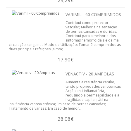
24,29€
VARIMIL - 60 COMPRIMIDOS
Contribui como protector
vascular; Melhoria na sensação
de pernas cansadas e doridas;
Contribui para a melhoria dos
sintomas hemorroidais e da má
circulação sanguinea Modo de Utilização: Tomar 2 comprimidos às
duas principais refeições (almoç..
17,90€
VENACTIV - 20 AMPOLAS
Aumenta a resistência capilar,
tendo propriedades venotónicas;
Acção anti-inflamatória,
reduzindo a permeabilidade e a
fragilidade capilar; Útil na
insuficiência venosa crónica; Em caso de pernas cansadas;
Tratamento de varizes; Em caso de hemor..
28,08€