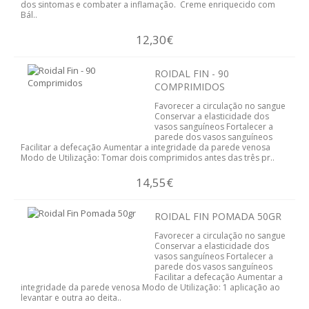
dos sintomas e combater a inflamação. Creme enriquecido com
Bál..
SABONETES E GEL BANHO
12,30€
TINTAS
ROIDAL FIN - 90
NUTRIÇÃO DESPORTIVA
COMPRIMIDOS
Favorecer a circulação no sangue
AMINOÁCIDOS/ BCAA
Conservar a elasticidade dos
vasos sanguíneos Fortalecer a
parede dos vasos sanguíneos
ENERGÉTICOS
Facilitar a defecação Aumentar a integridade da parede venosa
Modo de Utilização: Tomar dois comprimidos antes das três pr..
CREATINA
14,55€
PROTEINA
ROIDAL FIN POMADA 50GR
VITAMINAS E MINERAIS
Favorecer a circulação no sangue
Conservar a elasticidade dos
vasos sanguíneos Fortalecer a
PROMOÇÕES
parede dos vasos sanguíneos
Facilitar a defecação Aumentar a
integridade da parede venosa Modo de Utilização: 1 aplicação ao
QUEM SOMOS
levantar e outra ao deita..