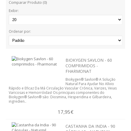
Comparar Produto (0)
BARRAS
Exibir:
BOLACHAS E BISCOITOS
MASSAS
Ordenar por:
SNACKS
TOSTAS
BIOKYGEN SAVLON - 60
COMPRIMIDOS -
CEREAIS
FHARMONAT
Biokygen® Savlon® A Solução
BEBIDAS
Natural Para Ajudar No Alívio
Rápido e Eficaz Da Má Circulação Vascular Crónica, Varizes, Veias
Varicosas e Hemorróidas! Os principais componentes do
CHOCOLATES
Biokygen® Savlon® são: Diosmina, Hesperidina e Gilbardeira,
ingredien..
OUTROS ALIMENTOS
17,95€
AROMOTERAPIA
CASTANHA DA INDIA - 90