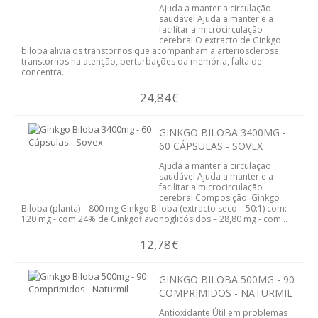
Ajuda a manter a circulação
DIABETES
saudável Ajuda a manter e a
facilitar a microcirculação
cerebral O extracto de Ginkgo
FIGADO E VISÍCULA
biloba alivia os transtornos que acompanham a arteriosclerose,
transtornos na atenção, perturbações da memória, falta de
concentra..
GRIPES E CONSTIPAÇÕES
24,84€
INFANTIL
GINKGO BILOBA 3400MG -
CIRCULAÇÃO
60 CÁPSULAS - SOVEX
Ajuda a manter a circulação
MEMÓRIA E CONCENTRAÇÃO
saudável Ajuda a manter e a
facilitar a microcirculação
cerebral Composição: Ginkgo
MENOPAUSA
Biloba (planta) – 800 mg Ginkgo Biloba (extracto seco – 50:1) com: –
120 mg - com 24% de Ginkgoflavonoglicósidos – 28,80 mg - com ..
PRISÃO DE VENTRE
12,78€
PROSTATA
GINKGO BILOBA 500MG - 90
COMPRIMIDOS - NATURMIL
SISTEMA CARDIOVASCULAR
Antioxidante Útil em problemas