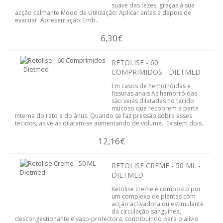
suave das fezes, graças à sua
INFUSÕES
acção calmante Modo de Utilização: Aplicar antes e depois de
evacuar. Apresentação: Emb..
HIGIENE PESSOAL E COSMÉTICA
6,30€
CABELOS
RETOLISE - 60
COMPRIMIDOS - DIETMED
CORPO
Em casos de hemorróidas e
fissuras anais As hemorróidas
CORPO
são veias dilatadas no tecido
mucoso que recobrem a parte
interna do reto e do ânus. Quando se faz pressão sobre esses
tecidos, as veias dilatam-se aumentando de volume. Existem dois..
HIGIENE FEMININA
12,16€
HIGIENE ORAL
RETOLISE CREME - 50 ML -
MÃOS E PÉS
DIETMED
Retolise creme é composto por
OLHOS
um complexo de plantas com
acção activadora ou estimulante
da circulação sanguínea,
ROSTO
descongestionante e vaso-protectora, contribuindo para o alívio