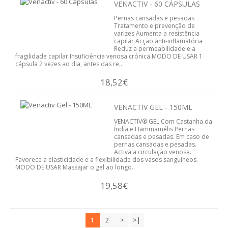
VENACTIV - 60 CÁPSULAS
Pernas cansadas e pesadas
Tratamento e prevenção de
varizes Aumenta a resistência
capilar Acção anti-inflamatória
Reduz a permeabilidade e a
fragilidade capilar Insuficiência venosa crónica MODO DE USAR 1
cápsula 2 vezes ao dia, antes das re..
18,52€
VENACTIV GEL - 150ML
VENACTIV® GEL Com Castanha da
Índia e Hammamélis Pernas
cansadas e pesadas. Em caso de
pernas cansadas e pesadas.
Activa a circulação venosa.
Favorece a elasticidade e a flexibilidade dos vasos sanguíneos.
MODO DE USAR Massajar o gel ao longo..
19,58€
2
>
>|
1