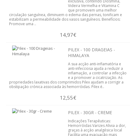
exclusiva, contendo Diosmina,
Videira Vermelha e Vitamina C
DETOX
que promovem uma melhor
circulação sanguínea, diminuem o edema das pernas, tonificam e
estabilizam a permeabilidade dos vasos sanguíneos. Benefícios:
CORTA-APETITE
Promove uma ..
DRENANTE
14,97€
PRISÃO DE VENTRE
PILEX - 100 DRAGEIAS -
HIMALAYA
SUBSTITUTO DE REFEIÇÕES
A sua acção anti-inflamatória e
anti-infecciosa ajuda a reduzir a
inflamação, a controlar a infecção
TERMOGÉNICO
e a promover a cicatrização. As
propriedades laxativas dos comprimidos Pilex ajudam a corrigir a
obstipação crónica associada às hemorróidas. Pilex é..
PLANOS DE EMAGRECIMENTO
12,55€
EMAGRIL
PILEX - 30GR - CREME
PLANTAS MEDICINAIS
Indicações Terapêuticas:
Hemorróidas Varizes Alivia a dor,
CHÁS
graças à acção analgésica local
Facilita uma evacuação mais