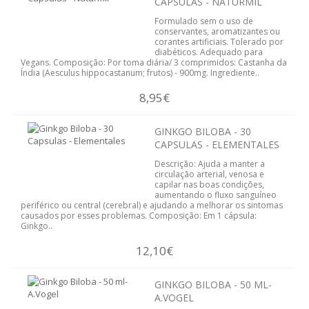
CÁPSULAS - NATURMIL
ESSÊNCIAS
Formulado sem o uso de
conservantes, aromatizantes ou
ÓLEOS
corantes artificiais. Tolerado por
diabéticos. Adequado para
Vegans. Composição: Por toma diária/ 3 comprimidos: Castanha da
SAÚDE
Índia (Aesculus hippocastanum; frutos) - 900mg. Ingrediente..
8,95€
ALERGIAS
GINKGO BILOBA - 30
PROBIOTICOS
CAPSULAS - ELEMENTALES
Descrição: Ajuda a manter a
ANTI-ENVELHECIMENTO
circulação arterial, venosa e
capilar nas boas condições,
aumentando o fluxo sanguíneo
CANSAÇO FISICO
periférico ou central (cerebral) e ajudando a melhorar os sintomas
causados por esses problemas. Composição: Em 1 cápsula:
Ginkgo..
CABELOS PELE UNHAS
12,10€
COLESTEROL E TRIGLICÉRIDOS
GINKGO BILOBA - 50 ML-
COSMÉTICA
A.VOGEL