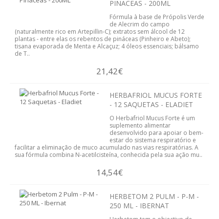
PINACEAS - 200ML
ESSÊNCIAS
Fórmula à base de Própolis Verde
de Alecrim do campo
ÓLEOS
(naturalmente rico em Artepillin-C); extratos sem álcool de 12
plantas - entre elas os rebentos de pináceas (Pinheiro e Abeto);
tisana evaporada de Menta e Alcaçuz; 4 óleos essenciais; bálsamo
SAÚDE
de T..
21,42€
ALERGIAS
HERBAFRIOL MUCUS FORTE
PROBIOTICOS
- 12 SAQUETAS - ELADIET
ANTI-ENVELHECIMENTO
O Herbafriol Mucus Forte é um
suplemento alimentar
desenvolvido para apoiar o bem-
CANSAÇO FISICO
estar do sistema respiratório e
facilitar a eliminação de muco acumulado nas vias respiratórias. A
sua fórmula combina N-acetilcisteína, conhecida pela sua ação mu..
CABELOS PELE UNHAS
14,54€
COLESTEROL E TRIGLICÉRIDOS
HERBETOM 2 PULM - P-M -
COSMÉTICA
250 ML - IBERNAT