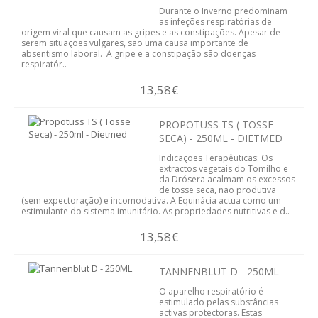
Durante o Inverno predominam
SISTEMA DIGESTIVO
as infeções respiratórias de
origem viral que causam as gripes e as constipações. Apesar de
serem situações vulgares, são uma causa importante de
SISTEMA IMUNITÁRIO
absentismo laboral. A gripe e a constipação são doenças
respiratór..
SISTEMA NERVOSO
13,58€
SISTEMA OSTEOARTICULAR
PROPOTUSS TS ( TOSSE
SECA) - 250ML - DIETMED
SISTEMA PULMONAR
Indicações Terapêuticas: Os
extractos vegetais do Tomilho e
SISTEMA RENAL E URINÁRIO
da Drósera acalmam os excessos
de tosse seca, não produtiva
(sem expectoração) e incomodativa. A Equinácia actua como um
VITAMINAS
estimulante do sistema imunitário. As propriedades nutritivas e d..
13,58€
EMAGRECIMENTO
CELULITE
TANNENBLUT D - 250ML
O aparelho respiratório é
DEPUR
estimulado pelas substâncias
activas protectoras. Estas