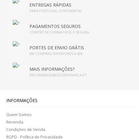
ENTREGAS RÁPIDAS
INFUSÕES
PARA PORTUGAL CONTINENTAL
HIGIENE PESSOAL E COSMÉTICA
PAGAMENTOS SEGUROS
COMPRE DE FORMA FÁCIL E SEGURA
CABELOS
PORTES DE ENVIO GRÁTIS
CORPO
EM COMPRAS SUPERIORES A 40€
CORPO
MAIS INFORMAÇÕES?
ENCOMENDAS@CELEIRODAVILA.PT
HIGIENE FEMININA
HIGIENE ORAL
INFORMAÇÕES
MÃOS E PÉS
Quem Somos
OLHOS
Revenda
Condições de Venda
ROSTO
RGPD - Política de Privacidade