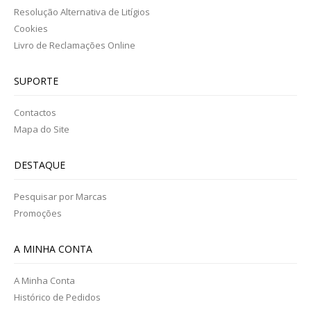
Resolução Alternativa de Litígios
SABONETES E GEL BANHO
Cookies
Livro de Reclamações Online
TINTAS
NUTRIÇÃO DESPORTIVA
SUPORTE
AMINOÁCIDOS/ BCAA
Contactos
Mapa do Site
ENERGÉTICOS
DESTAQUE
CREATINA
Pesquisar por Marcas
PROTEINA
Promoções
VITAMINAS E MINERAIS
A MINHA CONTA
PROMOÇÕES
A Minha Conta
Histórico de Pedidos
QUEM SOMOS