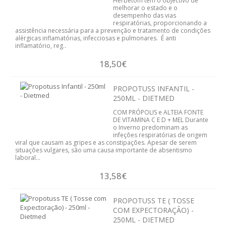
Herbetom tem o objectivo de
melhorar o estado e o
DIABETES
desempenho das vias
respiratórias, proporcionando a
assistência necessária para a prevenção e tratamento de condições
FIGADO E VISÍCULA
alérgicas inflamatórias, infecciosas e pulmonares. É anti
inflamatório, reg..
GRIPES E CONSTIPAÇÕES
18,50€
INFANTIL
PROPOTUSS INFANTIL -
250ML - DIETMED
CIRCULAÇÃO
COM PRÓPOLIS e ALTEIA FONTE
DE VITAMINA C E D + MEL Durante
MEMÓRIA E CONCENTRAÇÃO
o Inverno predominam as
infeções respiratórias de origem
viral que causam as gripes e as constipações. Apesar de serem
MENOPAUSA
situações vulgares, são uma causa importante de absentismo
laboral...
PRISÃO DE VENTRE
13,58€
PROSTATA
PROPOTUSS TE ( TOSSE
COM EXPECTORAÇÃO) -
SISTEMA CARDIOVASCULAR
250ML - DIETMED