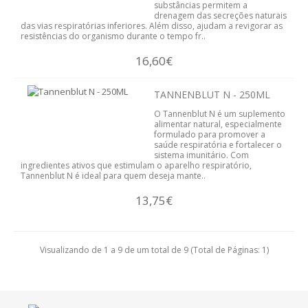
substâncias permitem a
DETOX
drenagem das secreções naturais
das vias respiratórias inferiores. Além disso, ajudam a revigorar as
resistências do organismo durante o tempo fr..
CORTA-APETITE
16,60€
DRENANTE
TANNENBLUT N - 250ML
PRISÃO DE VENTRE
O Tannenblut N é um suplemento
alimentar natural, especialmente
formulado para promover a
SUBSTITUTO DE REFEIÇÕES
saúde respiratória e fortalecer o
sistema imunitário. Com
ingredientes ativos que estimulam o aparelho respiratório,
TERMOGÉNICO
Tannenblut N é ideal para quem deseja mante..
13,75€
PLANOS DE EMAGRECIMENTO
EMAGRIL
Visualizando de 1 a 9 de um total de 9 (Total de Páginas: 1)
PLANTAS MEDICINAIS
CHÁS