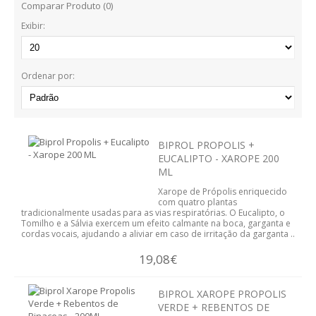
Comparar Produto (0)
BARRAS
Exibir:
BOLACHAS E BISCOITOS
MASSAS
Ordenar por:
SNACKS
TOSTAS
BIPROL PROPOLIS +
EUCALIPTO - XAROPE 200
CEREAIS
ML
Xarope de Própolis enriquecido
BEBIDAS
com quatro plantas
tradicionalmente usadas para as vias respiratórias. O Eucalipto, o
Tomilho e a Sálvia exercem um efeito calmante na boca, garganta e
CHOCOLATES
cordas vocais, ajudando a aliviar em caso de irritação da garganta ..
19,08€
OUTROS ALIMENTOS
BIPROL XAROPE PROPOLIS
AROMOTERAPIA
VERDE + REBENTOS DE