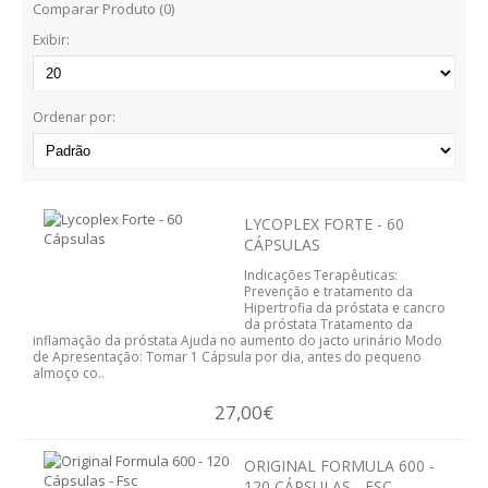
Comparar Produto (0)
BARRAS
Exibir:
BOLACHAS E BISCOITOS
MASSAS
Ordenar por:
SNACKS
TOSTAS
LYCOPLEX FORTE - 60
CÁPSULAS
CEREAIS
Indicações Terapêuticas:
Prevenção e tratamento da
BEBIDAS
Hipertrofia da próstata e cancro
da próstata Tratamento da
inflamação da próstata Ajuda no aumento do jacto urinário Modo
de Apresentação: Tomar 1 Cápsula por dia, antes do pequeno
CHOCOLATES
almoço co..
OUTROS ALIMENTOS
27,00€
AROMOTERAPIA
ORIGINAL FORMULA 600 -
120 CÁPSULAS - FSC