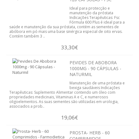
ESSÊNCIAS
Ideal para protecção e
manutenção da próstata
Indicações Terapêuticas: Fsc
ÓLEOS
Fórmula 600 Plus é ideal para a
saúde e manutenção da sua próstata, contém as sementes de
abóbora em pó mais uma base sinérgica especial de oito ervas.
SAÚDE
Contém também 3 ..
ALERGIAS
33,30€
PROBIOTICOS
PEVIDES DE ABOBORA
1000MG - 90 CÁPSULAS -
NATURMIL
ANTI-ENVELHECIMENTO
Manutenção de uma próstata e
bexiga saudáveis Indicações
CANSAÇO FISICO
Terapêuticas: Suplemento Alimentar contendo um óleo com
propriedades medicinais, Vitaminas A e C, e numerosos
oligoelementos. As suas sementes são utilizadas em urologia,
CABELOS PELE UNHAS
associados a prob..
COLESTEROL E TRIGLICÉRIDOS
19,06€
COSMÉTICA
PROSTA- HERB - 60
COMPRIMIDOS -