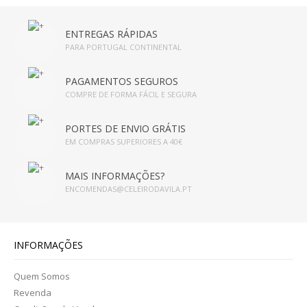
INFUSÕES
ENTREGAS RÁPIDAS
HIGIENE PESSOAL E COSMÉTICA
PARA PORTUGAL CONTINENTAL
CABELOS
PAGAMENTOS SEGUROS
COMPRE DE FORMA FÁCIL E SEGURA
CORPO
PORTES DE ENVIO GRÁTIS
CORPO
EM COMPRAS SUPERIORES A 40€
HIGIENE FEMININA
MAIS INFORMAÇÕES?
ENCOMENDAS@CELEIRODAVILA.PT
HIGIENE ORAL
MÃOS E PÉS
INFORMAÇÕES
OLHOS
Quem Somos
Revenda
ROSTO