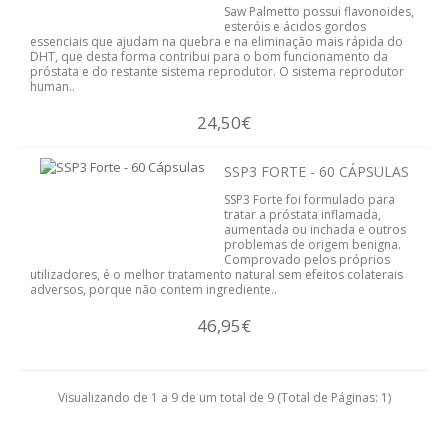
Saw Palmetto possui flavonoides,
DETOX
esteróis e ácidos gordos
essenciais que ajudam na quebra e na eliminação mais rápida do
DHT, que desta forma contribui para o bom funcionamento da
CORTA-APETITE
próstata e do restante sistema reprodutor. O sistema reprodutor
human..
DRENANTE
24,50€
PRISÃO DE VENTRE
SSP3 FORTE - 60 CÁPSULAS
SSP3 Forte foi formulado para
SUBSTITUTO DE REFEIÇÕES
tratar a próstata inflamada,
aumentada ou inchada e outros
problemas de origem benigna.
TERMOGÉNICO
Comprovado pelos próprios
utilizadores, é o melhor tratamento natural sem efeitos colaterais
adversos, porque não contem ingrediente..
PLANOS DE EMAGRECIMENTO
46,95€
EMAGRIL
PLANTAS MEDICINAIS
Visualizando de 1 a 9 de um total de 9 (Total de Páginas: 1)
CHÁS