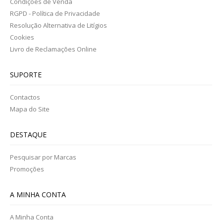
Condições de Venda
SABONETES E GEL BANHO
RGPD - Política de Privacidade
Resolução Alternativa de Litígios
TINTAS
Cookies
Livro de Reclamações Online
NUTRIÇÃO DESPORTIVA
SUPORTE
AMINOÁCIDOS/ BCAA
Contactos
ENERGÉTICOS
Mapa do Site
CREATINA
DESTAQUE
PROTEINA
Pesquisar por Marcas
VITAMINAS E MINERAIS
Promoções
PROMOÇÕES
A MINHA CONTA
QUEM SOMOS
A Minha Conta