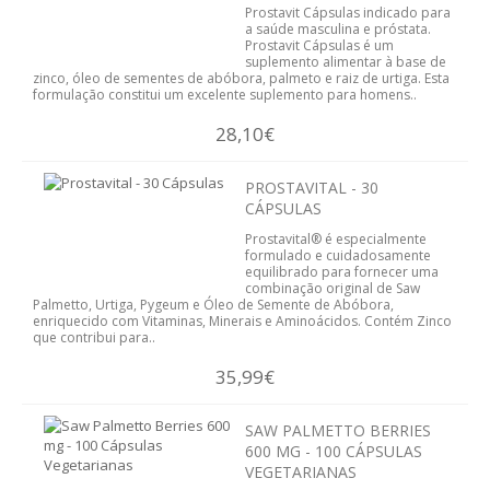
Prostavit Cápsulas indicado para
SISTEMA DIGESTIVO
a saúde masculina e próstata.
Prostavit Cápsulas é um
suplemento alimentar à base de
SISTEMA IMUNITÁRIO
zinco, óleo de sementes de abóbora, palmeto e raiz de urtiga. Esta
formulação constitui um excelente suplemento para homens..
SISTEMA NERVOSO
28,10€
SISTEMA OSTEOARTICULAR
PROSTAVITAL - 30
CÁPSULAS
SISTEMA PULMONAR
Prostavital® é especialmente
formulado e cuidadosamente
SISTEMA RENAL E URINÁRIO
equilibrado para fornecer uma
combinação original de Saw
Palmetto, Urtiga, Pygeum e Óleo de Semente de Abóbora,
VITAMINAS
enriquecido com Vitaminas, Minerais e Aminoácidos. Contém Zinco
que contribui para..
EMAGRECIMENTO
35,99€
CELULITE
SAW PALMETTO BERRIES
600 MG - 100 CÁPSULAS
DEPUR
VEGETARIANAS