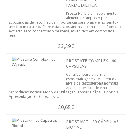
DIABETES
FARMODIETICA
Prosta-Herb é um suplemento
alimentar composto por
FIGADO E VISÍCULA
substâncias de reconhecida importância para o aparelho genito-
urinário masculino. Entre estas substâncias encontra-se o Romanol,
extracto seco concentrado de romã, muito rico em compostos
GRIPES E CONSTIPAÇÕES
fenó..
INFANTIL
33,29€
CIRCULAÇÃO
PROSTATE COMPLEX - 60
CÁPSULAS
MEMÓRIA E CONCENTRAÇÃO
Contribui para a normal
espermatogénese Mantém os
níveis da testosterona normais
MENOPAUSA
Ajuda na fertilidade e na
reprodução normal Modo de Utilização: Tomar 1 cápsula por dia.
Apresentação: 60 Cápsulas ..
PRISÃO DE VENTRE
20,65€
PROSTATA
PROSTAVIT - 90 CÁPSULAS -
SISTEMA CARDIOVASCULAR
BIONAL