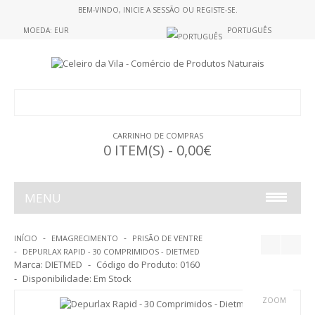
BEM-VINDO,
INICIE A SESSÃO
OU
REGISTE-SE
.
MOEDA: EUR
PORTUGUÊS
CARRINHO DE COMPRAS
0 ITEM(S) - 0,00€
MENU
ALIMENTAÇÃO
INÍCIO
EMAGRECIMENTO
PRISÃO DE VENTRE
DEPURLAX RAPID - 30 COMPRIMIDOS - DIETMED
ALIMENTOS S/GLUTEN
Marca:
DIETMED
Código do Produto:
0160
Disponibilidade:
Em Stock
GELATINAS
ZOOM