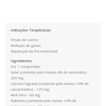
ESSÊNCIAS
ÓLEOS
SAÚDE
Indicações Terapêuticas:
ALERGIAS
Prisão de ventre
Redução de gases
PROBIOTICOS
Reparação da flora intestinal
ANTI-ENVELHECIMENTO
Ingredientes
Por 1 comprimido:
CANSAÇO FISICO
Sene (contendo pelo menos 6% de senósidos) -
200 mg;
CABELOS PELE UNHAS
Cáscara Sagrada (contendo pelo menos 10% de
COLESTEROL E TRIGLICÉRIDOS
cascarósidos) - 125 mg;
Aloé Vera - 80 mg;
COSMÉTICA
Ruibarbo (contendo pelo menos 10% de