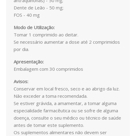
antraquinonas) - 50 mg;
DIABETES
Dente de Leão - 50 mg;
FOS - 40 mg
FIGADO E VISÍCULA
Modo de Utilização:
GRIPES E CONSTIPAÇÕES
Tomar 1 comprimido ao deitar.
Se necessário aumentar a dose até 2 comprimidos
INFANTIL
por dia.
CIRCULAÇÃO
Apresentação:
Embalagem com 30 comprimidos
MEMÓRIA E CONCENTRAÇÃO
Avisos:
MENOPAUSA
Conservar em local fresco, seco e ao abrigo da luz.
Não exceder a toma recomendada.
PRISÃO DE VENTRE
Se estiver grávida, a amamentar, a tomar alguma
especialidade farmacêutica ou se sofre de alguma
PROSTATA
doença, consulte o seu médico ou técnico de saúde
antes de tomar este suplemento.
SISTEMA CARDIOVASCULAR
Os suplementos alimentares não devem ser