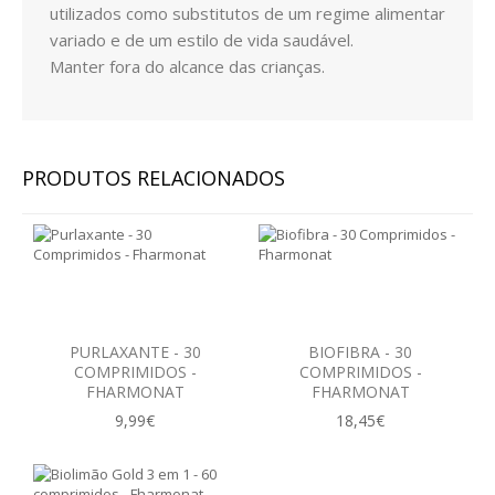
utilizados como substitutos de um regime alimentar
SISTEMA DIGESTIVO
variado e de um estilo de vida saudável.
Manter fora do alcance das crianças.
SISTEMA IMUNITÁRIO
SISTEMA NERVOSO
SISTEMA OSTEOARTICULAR
PRODUTOS RELACIONADOS
SISTEMA PULMONAR
SISTEMA RENAL E URINÁRIO
VITAMINAS
PURLAXANTE - 30
BIOFIBRA - 30
EMAGRECIMENTO
COMPRIMIDOS -
COMPRIMIDOS -
FHARMONAT
FHARMONAT
CELULITE
9,99€
18,45€
DEPUR