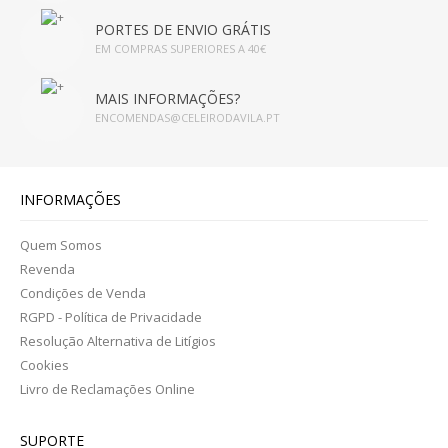
INFUSÕES
PORTES DE ENVIO GRÁTIS
EM COMPRAS SUPERIORES A 40€
HIGIENE PESSOAL E COSMÉTICA
MAIS INFORMAÇÕES?
CABELOS
ENCOMENDAS@CELEIRODAVILA.PT
CORPO
INFORMAÇÕES
CORPO
Quem Somos
HIGIENE FEMININA
Revenda
Condições de Venda
HIGIENE ORAL
RGPD - Política de Privacidade
MÃOS E PÉS
Resolução Alternativa de Litígios
Cookies
OLHOS
Livro de Reclamações Online
ROSTO
SUPORTE