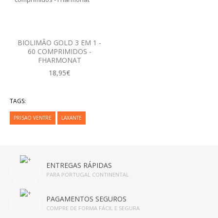
DETOX
CORTA-APETITE
BIOLIMÃO GOLD 3 EM 1 -
60 COMPRIMIDOS -
DRENANTE
FHARMONAT
18,95€
PRISÃO DE VENTRE
SUBSTITUTO DE REFEIÇÕES
TAGS:
PRISAO VENTRE
LAXANTE
TERMOGÉNICO
PLANOS DE EMAGRECIMENTO
EMAGRIL
ENTREGAS RÁPIDAS
PARA PORTUGAL CONTINENTAL
PLANTAS MEDICINAIS
PAGAMENTOS SEGUROS
CHÁS
COMPRE DE FORMA FÁCIL E SEGURA