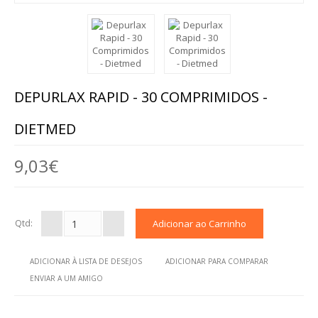
BARRAS
BOLACHAS E BISCOITOS
MASSAS
DEPURLAX RAPID - 30 COMPRIMIDOS -
SNACKS
DIETMED
TOSTAS
9,03€
CEREAIS
BEBIDAS
Qtd:
CHOCOLATES
ADICIONAR À LISTA DE DESEJOS
ADICIONAR PARA COMPARAR
OUTROS ALIMENTOS
ENVIAR A UM AMIGO
AROMOTERAPIA