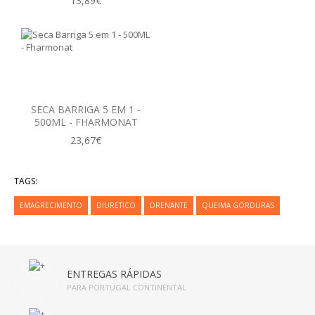
13,89€
DETOX
CORTA-APETITE
DRENANTE
SECA BARRIGA 5 EM 1 -
PRISÃO DE VENTRE
500ML - FHARMONAT
23,67€
SUBSTITUTO DE REFEIÇÕES
TERMOGÉNICO
TAGS:
PLANOS DE EMAGRECIMENTO
EMAGRECIMENTO
DIURETICO
DRENANTE
QUEIMA GORDURAS
EMAGRIL
PLANTAS MEDICINAIS
ENTREGAS RÁPIDAS
PARA PORTUGAL CONTINENTAL
CHÁS