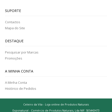
SABONETES E GEL BANHO
SUPORTE
TINTAS
Contactos
Mapa do Site
NUTRIÇÃO DESPORTIVA
AMINOÁCIDOS/ BCAA
DESTAQUE
ENERGÉTICOS
Pesquisar por Marcas
Promoções
CREATINA
A MINHA CONTA
PROTEINA
A Minha Conta
VITAMINAS E MINERAIS
Histórico de Pedidos
PROMOÇÕES
Celeiro da Vila - Loja online de Produtos Naturais
QUEM SOMOS
Exponatural - Comércio de Produtos Naturais, Lda NIF: 505443473