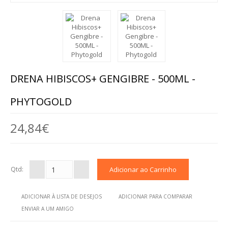
BARRAS
BOLACHAS E BISCOITOS
MASSAS
SNACKS
DRENA HIBISCOS+ GENGIBRE - 500ML -
TOSTAS
PHYTOGOLD
CEREAIS
24,84€
BEBIDAS
CHOCOLATES
Qtd:
OUTROS ALIMENTOS
ADICIONAR À LISTA DE DESEJOS
ADICIONAR PARA COMPARAR
ENVIAR A UM AMIGO
AROMOTERAPIA