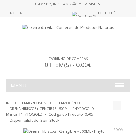
BEM-VINDO,
INICIE A SESSÃO
OU
REGISTE-SE
.
MOEDA: EUR
PORTUGUÊS
CARRINHO DE COMPRAS
0 ITEM(S) - 0,00€
MENU
ALIMENTAÇÃO
INÍCIO
EMAGRECIMENTO
TERMOGÉNICO
DRENA HIBISCOS+ GENGIBRE - 500ML - PHYTOGOLD
ALIMENTOS S/GLUTEN
Marca:
PHYTOGOLD
Código do Produto:
0505
Disponibilidade:
Sem Stock
GELATINAS
ZOOM