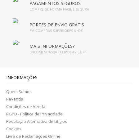
PAGAMENTOS SEGUROS
INFUSÕES
COMPRE DE FORMA FÁCIL E SEGURA
HIGIENE PESSOAL E COSMÉTICA
PORTES DE ENVIO GRÁTIS
EM COMPRAS SUPERIORES A 40€
CABELOS
MAIS INFORMAÇÕES?
CORPO
ENCOMENDAS@CELEIRODAVILA.PT
CORPO
HIGIENE FEMININA
INFORMAÇÕES
HIGIENE ORAL
Quem Somos
Revenda
MÃOS E PÉS
Condições de Venda
RGPD - Política de Privacidade
OLHOS
Resolução Alternativa de Litígios
Cookies
ROSTO
Livro de Reclamações Online