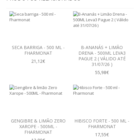
SISTEMA DIGESTIVO
SISTEMA IMUNITÁRIO
SISTEMA NERVOSO
SECA BARRIGA - 500 ML -
B-ANANÁS + LIMÃO
SISTEMA OSTEOARTICULAR
FHARMONAT
DRENA - 500ML LEVA3
PAGUE 2 ( VÁLIDO ATÉ
21,12€
SISTEMA PULMONAR
31/07/26 )
55,98€
SISTEMA RENAL E URINÁRIO
VITAMINAS
EMAGRECIMENTO
CELULITE
GENGIBRE & LIMÃO ZERO
HIBISCO FORTE - 500 ML -
XAROPE - 500ML -
FHARMONAT
FHARMONAT
DEPUR
17,55€