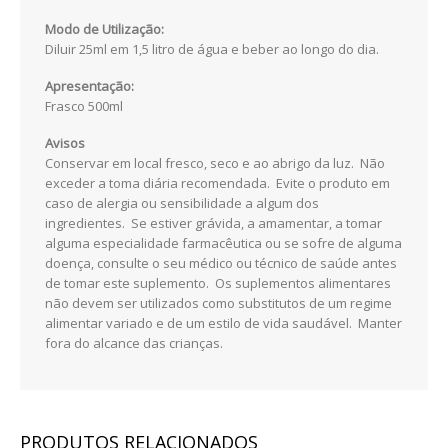
DIABETES
Modo de Utilização:
Diluir 25ml em 1,5 litro de água e beber ao longo do dia.
FIGADO E VISÍCULA
Apresentação:
Frasco 500ml
GRIPES E CONSTIPAÇÕES
Avisos
INFANTIL
Conservar em local fresco, seco e ao abrigo da luz. Não
exceder a toma diária recomendada. Evite o produto em
CIRCULAÇÃO
caso de alergia ou sensibilidade a algum dos
ingredientes. Se estiver grávida, a amamentar, a tomar
MEMÓRIA E CONCENTRAÇÃO
alguma especialidade farmacêutica ou se sofre de alguma
doença, consulte o seu médico ou técnico de saúde antes
de tomar este suplemento. Os suplementos alimentares
MENOPAUSA
não devem ser utilizados como substitutos de um regime
alimentar variado e de um estilo de vida saudável. Manter
PRISÃO DE VENTRE
fora do alcance das crianças.
PROSTATA
SISTEMA CARDIOVASCULAR
PRODUTOS RELACIONADOS