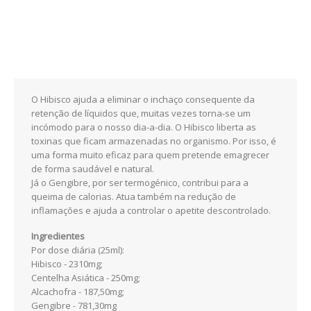
ESSÊNCIAS
ÓLEOS
SAÚDE
O Hibisco ajuda a eliminar o inchaço consequente da
ALERGIAS
retenção de líquidos que, muitas vezes torna-se um
incómodo para o nosso dia-a-dia. O Hibisco liberta as
PROBIOTICOS
toxinas que ficam armazenadas no organismo. Por isso, é
uma forma muito eficaz para quem pretende emagrecer
ANTI-ENVELHECIMENTO
de forma saudável e natural.
Já o Gengibre, por ser termogénico, contribui para a
queima de calorias. Atua também na redução de
CANSAÇO FISICO
inflamações e ajuda a controlar o apetite descontrolado.
CABELOS PELE UNHAS
Ingredientes
Por dose diária (25ml):
COLESTEROL E TRIGLICÉRIDOS
Hibisco - 2310mg;
Centelha Asiática - 250mg;
Alcachofra - 187,50mg;
COSMÉTICA
Gengibre - 781,30mg