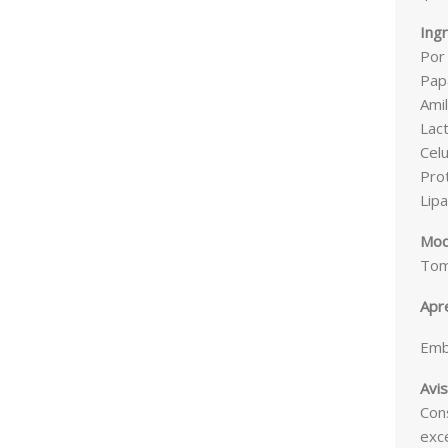
Ing
Por 
Pap
Ami
Lact
Celu
Pro
Lip
Modo
Toma
Apr
Emb
Avi
Cons
exc