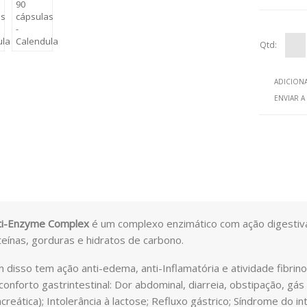
Qtd:
ADICIONA
ENVIAR 
ti-Enzyme Complex
é um complexo enzimático com ação digestiv
eínas, gorduras e hidratos de carbono.
 disso tem ação anti-edema, anti-Inflamatória e atividade fibrino
onforto gastrintestinal: Dor abdominal, diarreia, obstipação, gás e
creática); Intolerância à lactose; Refluxo gástrico; Síndrome do inte