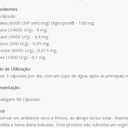
redientes
cápsula:
aína (6000 USP units/mg) Digezyme® - 100 mg;
lase (24000 U/g) - 9 mg;
ase (4000 U/g) - 4,4 mg;
lase (200 U/g) - 0,95 mg;
tease (6000 U/g) - 0,615 mg;
ase (1000 U/g) - 0,1 mg
 de Utilização:
r 3 cápsulas por dia, com um copo de água, após as principais r
esentação:
alagem 90 Cápsulas.
sos
ervar em ambiente seco e fresco, ao abrigo da luz solar. Manter
edida a toma diária indicada. Este produto não substitui um reg