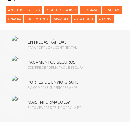
TAGS:
SABONETES E GEL BANHO
APARELHO DIGESTIVO
REGULADOR ACIDEZ
ESTOMAGO
DIGESTAO
ONAGRA
SAO ROBERTO
GRAVIOLA
ALCACHOFRA
ALECRIM
TINTAS
NUTRIÇÃO DESPORTIVA
ENTREGAS RÁPIDAS
AMINOÁCIDOS/ BCAA
PARA PORTUGAL CONTINENTAL
ENERGÉTICOS
PAGAMENTOS SEGUROS
COMPRE DE FORMA FÁCIL E SEGURA
CREATINA
PORTES DE ENVIO GRÁTIS
PROTEINA
EM COMPRAS SUPERIORES A 40€
VITAMINAS E MINERAIS
MAIS INFORMAÇÕES?
ENCOMENDAS@CELEIRODAVILA.PT
PROMOÇÕES
QUEM SOMOS