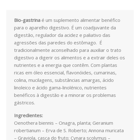
ESSÊNCIAS
ÓLEOS
Bio-gastrina
é um suplemento alimentar benéfico
para o aparelho digestivo. É um coadjuvante da
SAÚDE
digestão, regulador da acidez e paliativo das
agressões das paredes do estômago. É
ALERGIAS
tradicionalmente aconselhado para auxiliar o trato
digestivo a digerir os alimentos e a extrair deles os
PROBIOTICOS
nutrientes e a energia que contêm. Com plantas
ricas em óleo essencial, flavonóides, cumarinas,
ANTI-ENVELHECIMENTO
colina, mucilagens, substâncias amargas, ácido
linoleico e ácido gama-linolénico, nutrientes
CANSAÇO FISICO
benéficos à digestão e a minorar os problemas
gástricos.
CABELOS PELE UNHAS
Ingredientes:
COLESTEROL E TRIGLICÉRIDOS
Oenothera biennis – Onagra, planta; Geranium
robertianum – Erva de S. Roberto; Annona muricata
COSMÉTICA
– Graviola, casca do fruto; Cynara scolymus –