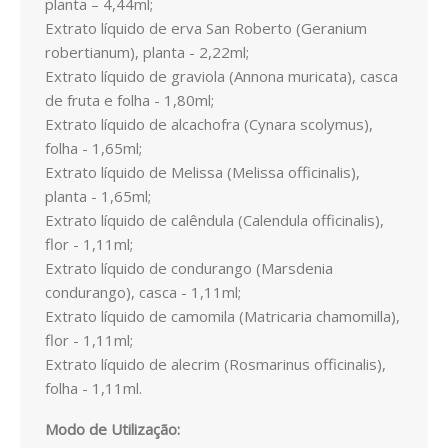
planta – 4,44ml;
SISTEMA DIGESTIVO
Extrato líquido de erva San Roberto (Geranium
robertianum), planta - 2,22ml;
SISTEMA IMUNITÁRIO
Extrato líquido de graviola (Annona muricata), casca
de fruta e folha - 1,80ml;
SISTEMA NERVOSO
Extrato líquido de alcachofra (Cynara scolymus),
folha - 1,65ml;
SISTEMA OSTEOARTICULAR
Extrato líquido de Melissa (Melissa officinalis),
planta - 1,65ml;
SISTEMA PULMONAR
Extrato líquido de calêndula (Calendula officinalis),
flor - 1,11ml;
SISTEMA RENAL E URINÁRIO
Extrato líquido de condurango (Marsdenia
VITAMINAS
condurango), casca - 1,11ml;
Extrato líquido de camomila (Matricaria chamomilla),
EMAGRECIMENTO
flor - 1,11ml;
Extrato líquido de alecrim (Rosmarinus officinalis),
CELULITE
folha - 1,11ml.
DEPUR
Modo de Utilização: