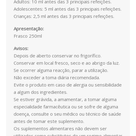
Adultos: 10 ml antes das 3 principais refeições.
DETOX
Adolescentes: 5 ml antes das 3 principais refeições.
Crianças: 2,5 ml antes das 3 principais refeições.
CORTA-APETITE
Apresentação:
DRENANTE
Frasco 250ml
PRISÃO DE VENTRE
Avisos:
Depois de aberto conservar no frigorífico.
SUBSTITUTO DE REFEIÇÕES
Conservar em local fresco, seco e ao abrigo da luz.
Se ocorrer alguma reacção, parar a utilização.
TERMOGÉNICO
Não exceder a toma diária recomendada.
Evite o produto em caso de alergia ou sensibilidade
PLANOS DE EMAGRECIMENTO
a algum dos ingredientes.
Se estiver grávida, a amamentar, a tomar alguma
EMAGRIL
especialidade farmacêutica ou se sofre de alguma
doença, consulte o seu médico ou técnico de saúde
PLANTAS MEDICINAIS
antes de tomar este suplemento.
Os suplementos alimentares não devem ser
CHÁS
utilizados como substitutos de um regime alimentar