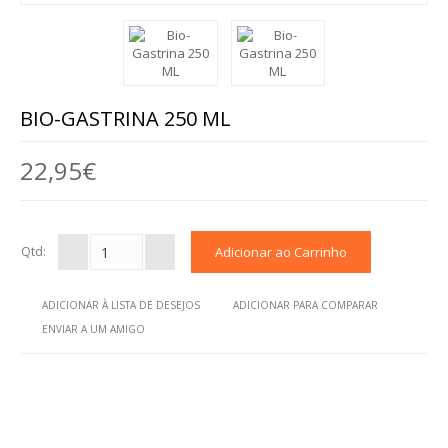
BARRAS
BOLACHAS E BISCOITOS
MASSAS
BIO-GASTRINA 250 ML
SNACKS
22,95€
TOSTAS
CEREAIS
Qtd:
BEBIDAS
ADICIONAR À LISTA DE DESEJOS
ADICIONAR PARA COMPARAR
CHOCOLATES
ENVIAR A UM AMIGO
OUTROS ALIMENTOS
AROMOTERAPIA