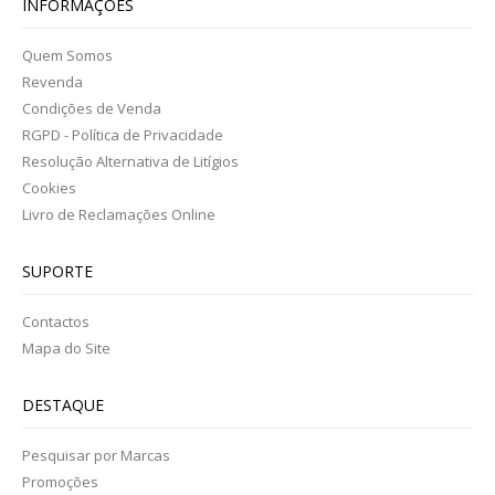
INFORMAÇÕES
ORTOPEDIA
Quem Somos
NUTRIÇÃO
Revenda
Condições de Venda
REVENDA
RGPD - Política de Privacidade
Resolução Alternativa de Litígios
VER CARRINHO
Cookies
Livro de Reclamações Online
CONTACTOS
SUPORTE
Contactos
Mapa do Site
DESTAQUE
Pesquisar por Marcas
Promoções