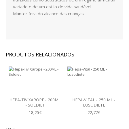
variado e de um estilo de vida saudável.
INFUSÕES
Manter fora do alcance das crianças.
HIGIENE PESSOAL E COSMÉTICA
CABELOS
CORPO
PRODUTOS RELACIONADOS
CORPO
HIGIENE FEMININA
HIGIENE ORAL
MÃOS E PÉS
HEPA-TIV XAROPE - 200ML
HEPA-VITAL - 250 ML -
- SOLDIET
LUSODIETE
OLHOS
18,25€
22,77€
ROSTO