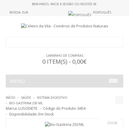
BEM-VINDO,
INICIE A SESSÃO
OU
REGISTE-SE
.
MOEDA: EUR
PORTUGUÊS
CARRINHO DE COMPRAS
0 ITEM(S) - 0,00€
MENU
ALIMENTAÇÃO
INÍCIO
SAÚDE
SISTEMA DIGESTIVO
BIO-GASTRINA 250 ML
ALIMENTOS S/GLUTEN
Marca:
LUSODIETE
Código do Produto:
0454
Disponibilidade:
Em Stock
GELATINAS
ZOOM