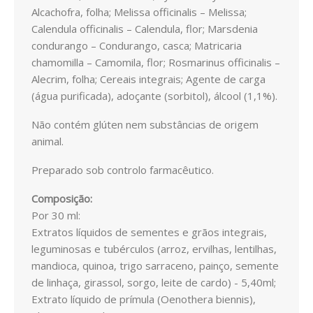
Alcachofra, folha; Melissa officinalis – Melissa;
DIABETES
Calendula officinalis – Calendula, flor; Marsdenia
FIGADO E VISÍCULA
condurango – Condurango, casca; Matricaria
chamomilla – Camomila, flor; Rosmarinus officinalis –
GRIPES E CONSTIPAÇÕES
Alecrim, folha; Cereais integrais; Agente de carga
(água purificada), adoçante (sorbitol), álcool (1,1%).
INFANTIL
Não contém glúten nem substâncias de origem
CIRCULAÇÃO
animal.
Preparado sob controlo farmacêutico.
MEMÓRIA E CONCENTRAÇÃO
Composição:
MENOPAUSA
Por 30 ml:
Extratos líquidos de sementes e grãos integrais,
PRISÃO DE VENTRE
leguminosas e tubérculos (arroz, ervilhas, lentilhas,
PROSTATA
mandioca, quinoa, trigo sarraceno, painço, semente
de linhaça, girassol, sorgo, leite de cardo) - 5,40ml;
SISTEMA CARDIOVASCULAR
Extrato líquido de prímula (Oenothera biennis),