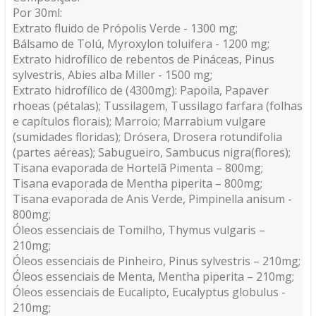
Por 30ml:
Extrato fluido de Própolis Verde - 1300 mg;
Bálsamo de Tolú, Myroxylon toluifera - 1200 mg;
Extrato hidrofílico de rebentos de Pináceas, Pinus
sylvestris, Abies alba Miller - 1500 mg;
Extrato hidrofílico de (4300mg): Papoila, Papaver
rhoeas (pétalas); Tussilagem, Tussilago farfara (folhas
e capítulos florais); Marroio; Marrabium vulgare
(sumidades floridas); Drósera, Drosera rotundifolia
(partes aéreas); Sabugueiro, Sambucus nigra(flores);
Tisana evaporada de Hortelã Pimenta – 800mg;
Tisana evaporada de Mentha piperita – 800mg;
Tisana evaporada de Anis Verde, Pimpinella anisum -
800mg;
Óleos essenciais de Tomilho, Thymus vulgaris –
210mg;
Óleos essenciais de Pinheiro, Pinus sylvestris – 210mg;
Óleos essenciais de Menta, Mentha piperita – 210mg;
Óleos essenciais de Eucalipto, Eucalyptus globulus -
210mg;