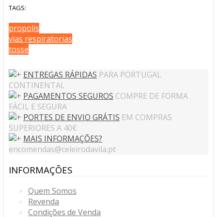
TAGS:
propolis
vias respiratorias
tosse
ENTREGAS RÁPIDAS
PARA PORTUGAL
CONTINENTAL
PAGAMENTOS SEGUROS
COMPRE DE FORMA
FÁCIL E SEGURA
PORTES DE ENVIO GRÁTIS
EM COMPRAS
SUPERIORES A 40€
MAIS INFORMAÇÕES?
encomendas@celeirodavila.pt
INFORMAÇÕES
Quem Somos
Revenda
Condições de Venda